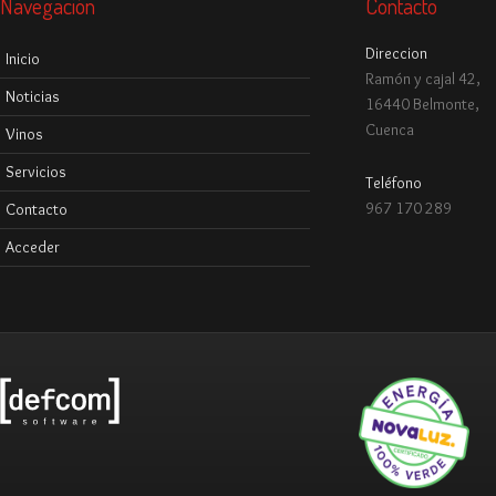
Navegación
Contacto
Direccion
Inicio
Ramón y cajal 42,
Noticias
16440 Belmonte,
Cuenca
Vinos
Servicios
Teléfono
967 170 289
Contacto
Acceder