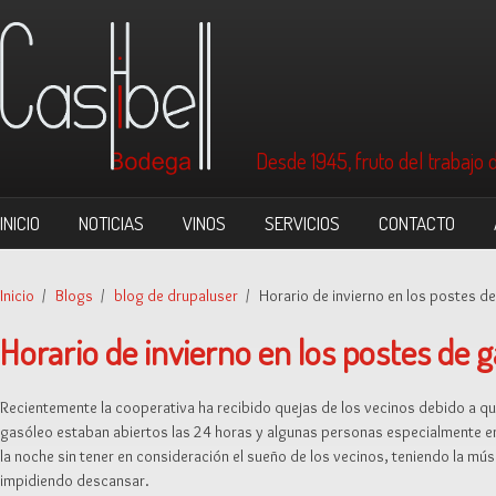
Pasar al contenido principal
Desde 1945, fruto del trabajo 
INICIO
NOTICIAS
VINOS
SERVICIOS
CONTACTO
Inicio
/
Blogs
/
blog de drupaluser
/
Horario de invierno en los postes d
Horario de invierno en los postes de 
Recientemente la cooperativa ha recibido quejas de los vecinos debido a q
gasóleo estaban abiertos las 24 horas y algunas personas especialmente en
la noche sin tener en consideración el sueño de los vecinos, teniendo la músi
impidiendo descansar.